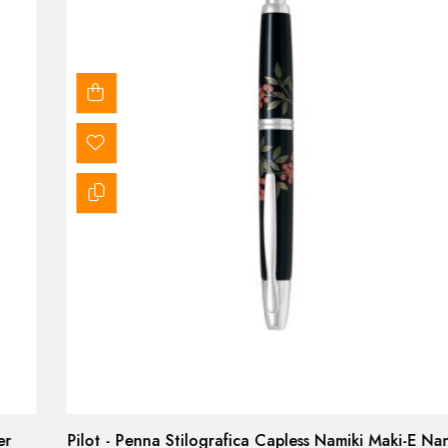
Pilot - Penna Stilografica Capless Namiki Maki-E Nandina