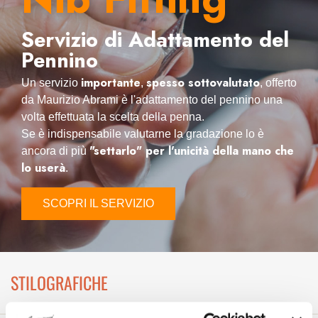
Servizio di Adattamento del
Pennino
importante
spesso sottovalutato
Un servizio
,
, offerto
da Maurizio Abrami è l'adattamento del pennino una
volta effettuata la scelta della penna.
Se è indispensabile valutarne la gradazione lo è
"settarlo" per l'unicità della mano che
ancora di più
lo userà
.
SCOPRI IL SERVIZIO
STILOGRAFICHE