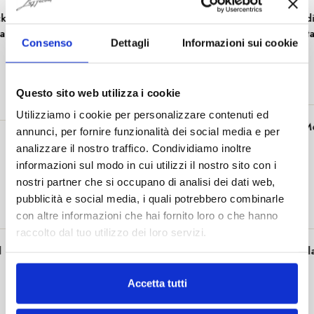
Montblanc - Penna Stilografica Writers Edition
Homage To Bram Stoker Edizione Limitata
Consenso
Dettagli
Informazioni sui cookie
1.550,00 €
1.270,49 € + Iva
Questo sito web utilizza i cookie
Utilizziamo i cookie per personalizzare contenuti ed
Pelikan - Penna Stilografica Souverän® M600
annunci, per fornire funzionalità dei social media e per
Art Collection Georg Tippel | Edizione
analizzare il nostro traffico. Condividiamo inoltre
Speciale
informazioni sul modo in cui utilizzi il nostro sito con i
635,00 €
nostri partner che si occupano di analisi dei dati web,
pubblicità e social media, i quali potrebbero combinarle
520,49 € + Iva
con altre informazioni che hai fornito loro o che hanno
raccolto dal tuo utilizzo dei loro servizi.
Montblanc - Penna Stilografica Maria Callas
Edizione Speciale
Accetta tutti
1.380,00 €
1.131,15 € + Iva